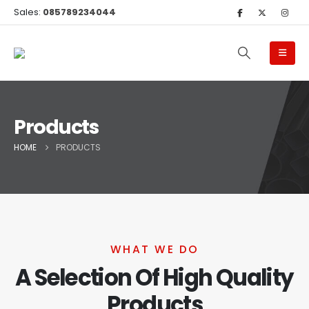
Sales:
085789234044
Products
HOME
PRODUCTS
WHAT WE DO
A Selection Of High Quality
Products