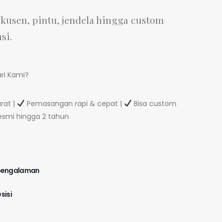
usen, pintu, jendela hingga custom
si.
ri Kami?
rat |
Pemasangan rapi & cepat |
Bisa custom
esmi hingga 2 tahun
erpengalaman
sisi