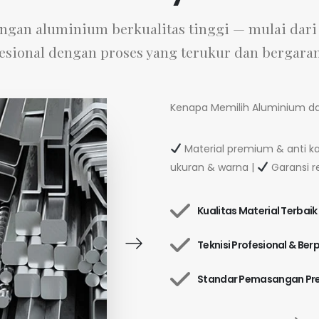
an aluminium berkualitas tinggi — mulai dari k
fesional dengan proses yang terukur dan bergaran
Kenapa Memilih Aluminium da
Material premium & anti ka
ukuran & warna |
Garansi r
Kualitas Material Terbaik
Teknisi Profesional & B
Standar Pemasangan Pre