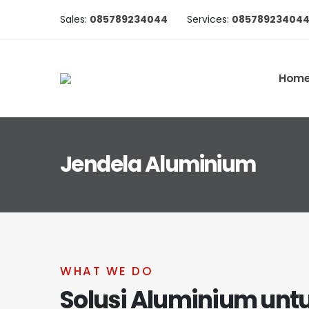
Sales:
085789234044
Services:
08578923404
Hom
Jendela Aluminium
WHAT WE DO
Solusi Aluminium unt