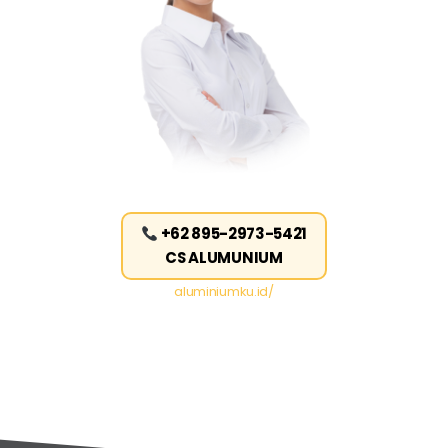
+62 895-2973-5421
CS ALUMUNIUM
aluminiumku.id/