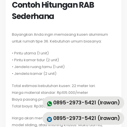
Contoh Hitungan RAB
Sederhana
Bayangkan Anda ingin memasang kusen aluminium
untuk rumah tipe 36. Kebutuhan umum biasanya:
• Pintu utama (1 unit)
• Pintu kamar tidur (2 unit)
• Jendela ruang tamu (1 unit)
• Jendela kamar (2 unit)
Total estimasi kebutuhan kusen: 22 meter lari.
Harga material standar: Rp105.000/meter
Biaya pasang profesional: Rp200.000/meter
0895-2973-5421 (Irawan)
Total biaya: Rp305.000 x 22 = Rp6.710.000
0895-2973-5421 (Irawan)
Harga akan meningkat jika ingin memakai kaca tebal,
model sliding, atau finishing khusus. Maka dari itu,